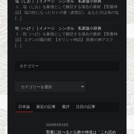
塩（しお ） | イメージ シンボル 私家版小辞典
１．塩（しお）を象徴として解読する場合の素材 【聖書神
話】 塩の柱になったロトの妻（創世記） あなた方は地の塩
[…]
蛇（へび ） | イメージ シンボル 私家版小辞典
１．蛇（へび）を象徴として解読する場合の素材 【聖書神
話】 エデンの園の蛇 【ギリシャ神話】 医療の神アスク
[…]
カテゴリー
カ
テ
ゴ
リ
日本論
最近の記事
書評
注目の記事
ー
2023年9月23日
聖書に比べると仏教や神道は「これ読め