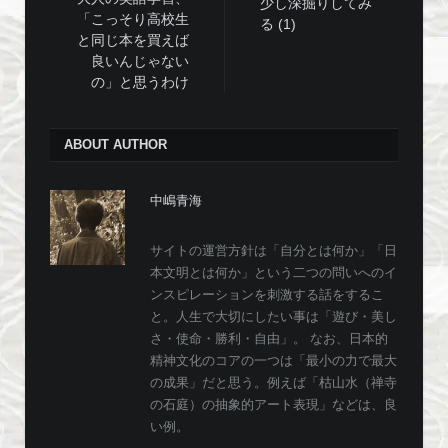
少し深掘りしてみ
「こっそり高校生
る (1)
と同じ本を買えば
良いんじゃない
の」と思うわけ
ABOUT AUTHOR
中嶋青海
サイトの運営方針は「自分とは何か」「日
本文明とは何か」という二つの問いへのイ
ンスピレーションを刺激する話をするこ
と。人生で大切にしたい事は「遊び・美し
さ・使命・勝利・自由」。 なお、日本的
精神文化のコアの一つは「最小の力で最大
の成果」だと思う。例えば「枯山水（禅寺
の石庭）の抽象的アート表現」などは、良
い例。