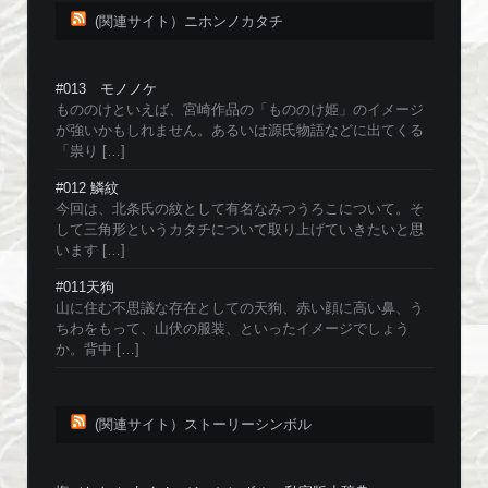
(関連サイト）ニホンノカタチ
#013 モノノケ
もののけといえば、宮崎作品の「もののけ姫」のイメージ
が強いかもしれません。あるいは源氏物語などに出てくる
「祟り […]
#012 鱗紋
今回は、北条氏の紋として有名なみつうろこについて。そ
して三角形というカタチについて取り上げていきたいと思
います […]
#011天狗
山に住む不思議な存在としての天狗、赤い顔に高い鼻、う
ちわをもって、山伏の服装、といったイメージでしょう
か。背中 […]
(関連サイト）ストーリーシンボル