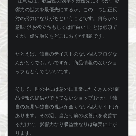
注意点は、収益性の効率を最優先にするか、影
響力の拡大を最優先にするか、この二つは正反
対の努力になりがちということです。何らかの
意味で｢お役立ちもしくは面白い｣ことは必須で
すが、優先順位をどこにおくか問題です。
たとえば、独自のテイストのない個人ブログな
んかどうでもいいですが、商品情報のないショ
ップもどうでもいいです。
そして、世の中には意外に非常にたくさんの｢商
品情報の提供ができてないショップ｣とか、｢独
自の意見や独自の視点が全くない個人サイト｣が
あります。その辺、当たり前の改善点を改善す
るだけで、影響力なり収益性なりは確実に上が
ります。