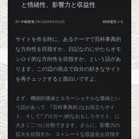
と情緒性、影響力と収益性
BY
中嶋青海
ON
2016年6月12日
WEB運営メモ
サイトを作る時に、あるテーマで百科事典的
な方向性を目指すか、日記なのにやたらオモ
シロイ的な方向性を目指すか、という話があ
ります。この辺の視点で自分の好きなサイト
を再チェックすると面白いですよ。
まず、機能的価値とエモーショナルな価値とい
う話があって、｢百科事典的｣なお役立ちサイ
ト、そして｢ブロガー｣的なおもしろサイト、に
大きく二つに分類できます。さらに、影響力の
拡大を目指すか、ストレートな収益化を目指す