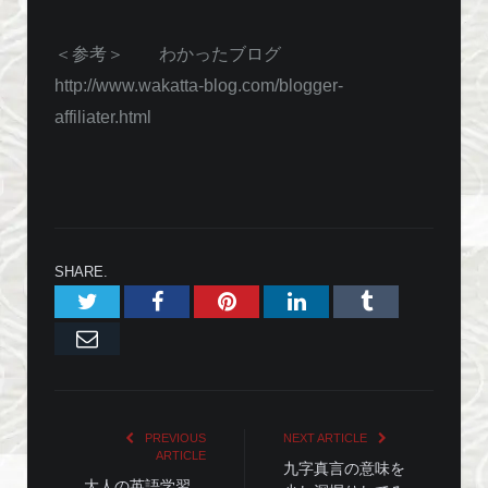
＜参考＞ わかったブログ
http://www.wakatta-blog.com/blogger-
affiliater.html
SHARE.
Twitter
Facebook
Pinterest
LinkedIn
Tumblr
Email
PREVIOUS
NEXT ARTICLE
ARTICLE
九字真言の意味を
大人の英語学習、