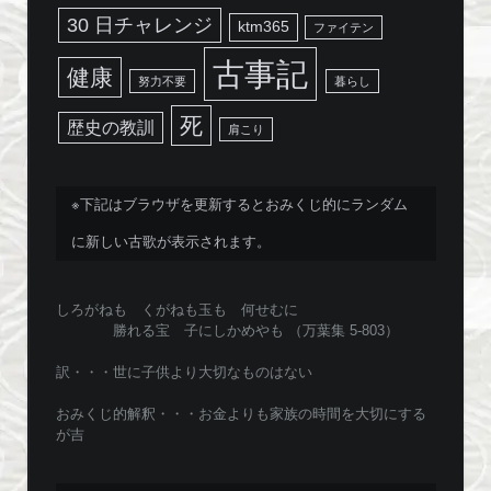
30 日チャレンジ
ktm365
ファイテン
古事記
健康
努力不要
暮らし
死
歴史の教訓
肩こり
※下記はブラウザを更新するとおみくじ的にランダム
に新しい古歌が表示されます。
しろがねも くがねも玉も 何せむに
勝れる宝 子にしかめやも （万葉集 5-803）
訳・・・世に子供より大切なものはない
おみくじ的解釈・・・お金よりも家族の時間を大切にする
が吉