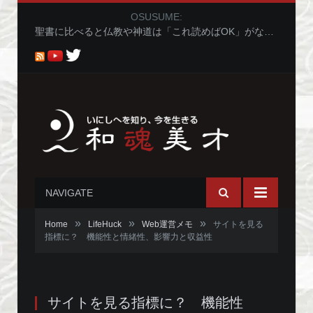
OSUSUME:
聖書に比べると仏教や神道は「これ読めばOK」がないから分かりにくくないか問題
NAVIGATE
»
»
»
Home
LifeHuck
Web運営メモ
サイトを見る
指標に？ 機能性と情緒性、影響力と収益性
サイトを見る指標に？ 機能性