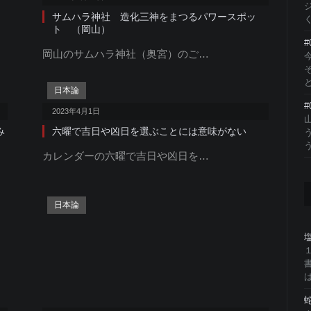
サムハラ神社 造化三神をまつるパワースポッ
く
ト （岡山）
#
岡山のサムハラ神社（奥宮）のご…
と
日本論
#
2023年4月1日
み
六曜で吉日や凶日を選ぶことには意味がない
う
カレンダーの六曜で吉日や凶日を…
日本論
は