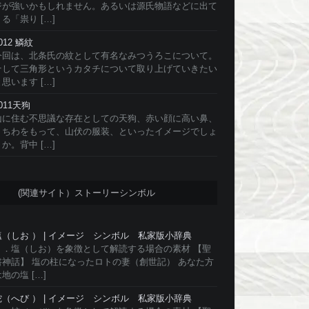
ジが強いかもしれません。あるいは源氏物語などに出て
る「祟り […]
012 鱗紋
今回は、北条氏の紋として有名なみつうろこについて。
そして三角形というカタチについて取り上げていきたい
思います […]
011天狗
山に住む不思議な存在としての天狗、赤い顔に高い鼻、
うちわをもって、山伏の服装、といったイメージでしょ
か。背中 […]
(関連サイト）ストーリーシンボル
塩（しお ） | イメージ シンボル 私家版小辞典
１．塩（しお）を象徴として解読する場合の素材 【聖
書神話】 塩の柱になったロトの妻（創世記） あなた方
地の塩 […]
蛇（へび ） | イメージ シンボル 私家版小辞典