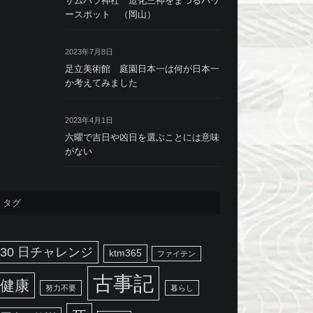
サムハラ神社 造化三神をまつるパワ
ースポット （岡山）
2023年7月8日
足立美術館 庭園日本一は何が日本一
か考えてみました
2023年4月1日
六曜で吉日や凶日を選ぶことには意味
がない
タグ
30 日チャレンジ
ktm365
ファイテン
古事記
健康
努力不要
暮らし