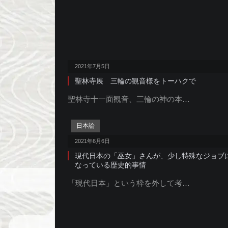
2021年7月5日
聖林寺展 三輪の観音様をトーハクで
聖林寺十一面観音、三輪の神の本…
日本論
2021年6月6日
現代日本の「巫女」さんが、少し特殊なジョブ
なっている歴史的事情
「現代日本」という枠を外して考…