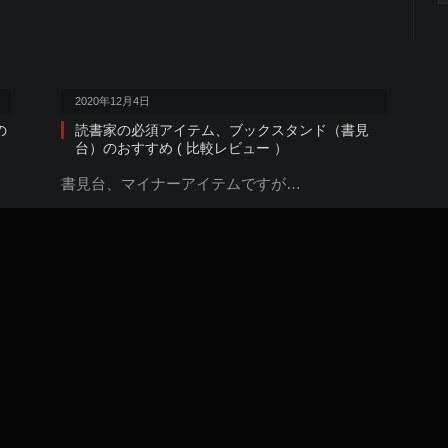
2020年12月4日
の
読書家の必須アイテム、ブックスタンド（書見
台）のおすすめ ( 比較レビュー ）
書見台、マイナーアイテムですが…
日本論
2020年10月21日
ニッポン神様ごはん【 感想 | 書評 】