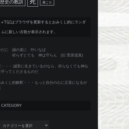
死
歴史の教訓
肩こり
※下記はブラウザを更新するとおみくじ的にランダ
ムに新しい古歌が表示されます。
心だに 誠の道に 叶いなば
祈らずとても 神は守らん (伝:菅原道真)
訳・・・ 誠実に生きているのなら、祈らなくても神仏
は守ってくださるものだ
おみくじ的解釈・・・もっと自分の心に正直になるが
吉
CATEGORY
ategory