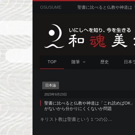
OSUSUME:
TOP
随筆
歴史
日本
日本論
2023年9月23日
聖書に比べると仏教や神道は「これ読めばOK」
がないから分かりにくくないか問題
キリスト教は聖書という１つの公…