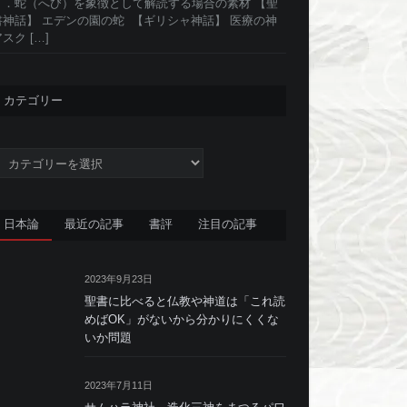
１．蛇（へび）を象徴として解読する場合の素材 【聖
書神話】 エデンの園の蛇 【ギリシャ神話】 医療の神
スク […]
カテゴリー
カ
テ
ゴ
リ
日本論
最近の記事
書評
注目の記事
ー
2023年9月23日
聖書に比べると仏教や神道は「これ読
めばOK」がないから分かりにくくな
いか問題
2023年7月11日