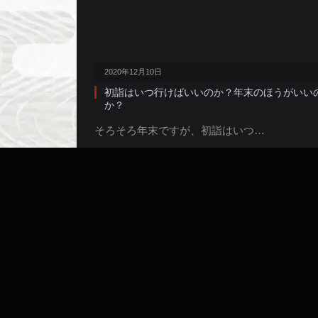
2020年12月10日
初詣はいつ行けばいいのか？年末のほうがいい
か？
そろそろ年末ですが、初詣はいつ…
徒然
2020年10月27日
型なしと型破りの違い、カタ化の重要性
武道や能楽など、中世から現代ま…