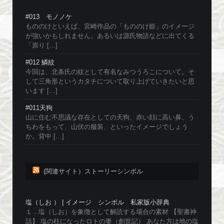
#013 モノノケ
もののけといえば、宮崎作品の「もののけ姫」のイメージ
が強いかもしれません。あるいは源氏物語などに出てくる
「祟り […]
#012 鱗紋
今回は、北条氏の紋として有名なみつうろこについて。そ
して三角形というカタチについて取り上げていきたいと思
います […]
#011天狗
山に住む不思議な存在としての天狗、赤い顔に高い鼻、う
ちわをもって、山伏の服装、といったイメージでしょう
か。背中 […]
(関連サイト）ストーリーシンボル
塩（しお ） | イメージ シンボル 私家版小辞典
１．塩（しお）を象徴として解読する場合の素材 【聖書神
話】 塩の柱になったロトの妻（創世記） あなた方は地の塩