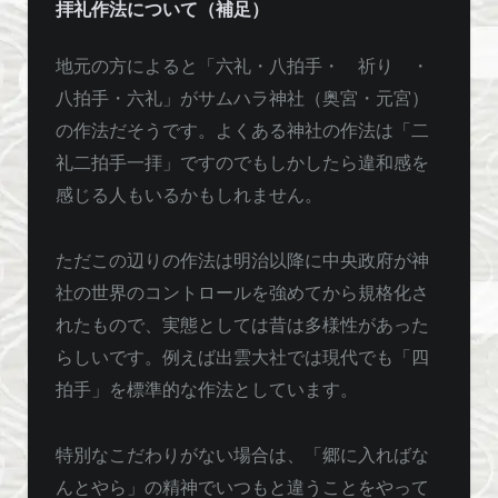
拝礼作法について（補足）
地元の方によると「六礼・八拍手・ 祈り ・
八拍手・六礼」がサムハラ神社（奥宮・元宮）
の作法だそうです。よくある神社の作法は「二
礼二拍手一拝」ですのでもしかしたら違和感を
感じる人もいるかもしれません。
ただこの辺りの作法は明治以降に中央政府が神
社の世界のコントロールを強めてから規格化さ
れたもので、実態としては昔は多様性があった
らしいです。例えば出雲大社では現代でも「四
拍手」を標準的な作法としています。
特別なこだわりがない場合は、「郷に入ればな
んとやら」の精神でいつもと違うことをやって