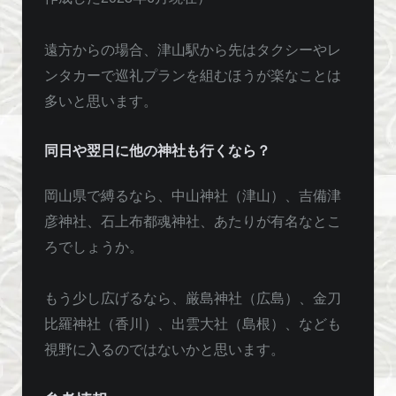
遠方からの場合、津山駅から先はタクシーやレ
ンタカーで巡礼プランを組むほうが楽なことは
多いと思います。
同日や翌日に他の神社も行くなら？
岡山県で縛るなら、中山神社（津山）、吉備津
彦神社、石上布都魂神社、あたりが有名なとこ
ろでしょうか。
もう少し広げるなら、厳島神社（広島）、金刀
比羅神社（香川）、出雲大社（島根）、なども
視野に入るのではないかと思います。