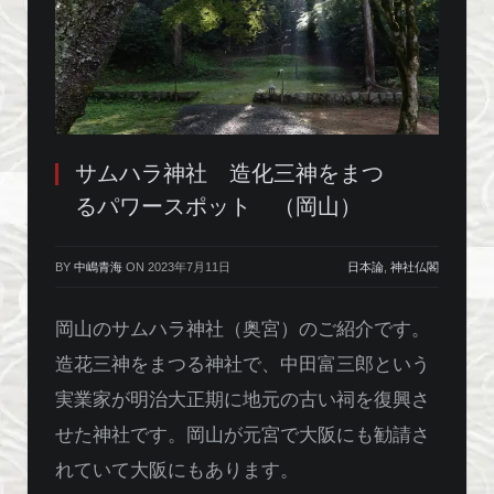
サムハラ神社 造化三神をまつ
るパワースポット （岡山）
BY
中嶋青海
ON
2023年7月11日
日本論
,
神社仏閣
岡山のサムハラ神社（奥宮）のご紹介です。
造花三神をまつる神社で、中田富三郎という
実業家が明治大正期に地元の古い祠を復興さ
せた神社です。岡山が元宮で大阪にも勧請さ
れていて大阪にもあります。