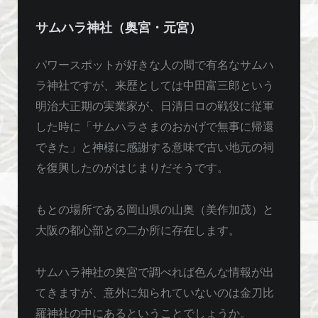
サムハラ神社（奥宮・元宮）
パワースポットが好きな人の間で有名なサムハ
ラ神社ですが、来歴としては中田富三郎という
明治大正期の実業家が、日清日ロの戦役に従軍
した時に「サムハラさまのおかげで無事に帰還
できた」と神様に感謝する意味で古い地元の祠
を復興したのがはじまりだそうです。
もとの場所である岡山県の山奥（美作加茂）と
大阪の都心部との二か所に存在します。
サムハラ神社の奥宮で調べれば色んな情報が出
てきますが、意外に知られていないのは金刀比
羅神社の中にあるということでしょうか。