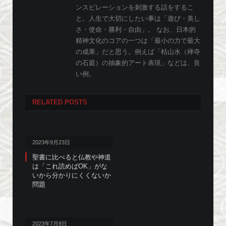
ンスピレーションを刺激する話をするこ
と。人生で大切にしたい事は「遊び・美し
さ・使命・勝利・自由」。 なお、日本的
精神文化のコアの一つは「最小の力で最大
の成果」だと思う。例えば「枯山水（禅寺
の石庭）の抽象的アート表現」などは、良
い例。
RELATED
POSTS
2023年9月23日
聖書に比べると仏教や神道
は「これ読めばOK」がな
いから分かりにくくないか
問題
2023年7月8日