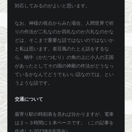
対応してみるのがよいと思います。
なお、神様の視点からみた場合、人間世界で祈
りの作法が二礼なのか四礼なのか六礼なのかな
どは、そこまで重要な話ではないのではないか
と私は思います。老荘風のたとえ話をするな
ら、蝸牛（かたつむり）の角の上に小人の王国
があったとしてその国の神殿の作法がどうなっ
ているかなんてどうでもいい話なのでは、とい
うような話です。
交通について
最寄り駅の時刻表を見れば分かりますが、電車
は２～３時間に１本ペースです。（この記事を
作成した2023年6月現在）