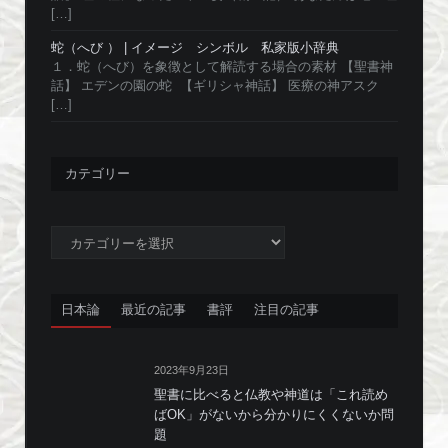
[…]
蛇（へび ） | イメージ シンボル 私家版小辞典
１．蛇（へび）を象徴として解読する場合の素材 【聖書神
話】 エデンの園の蛇 【ギリシャ神話】 医療の神アスク
[…]
カテゴリー
カ
テ
ゴ
リ
日本論
最近の記事
書評
注目の記事
ー
2023年9月23日
聖書に比べると仏教や神道は「これ読め
ばOK」がないから分かりにくくないか問
題