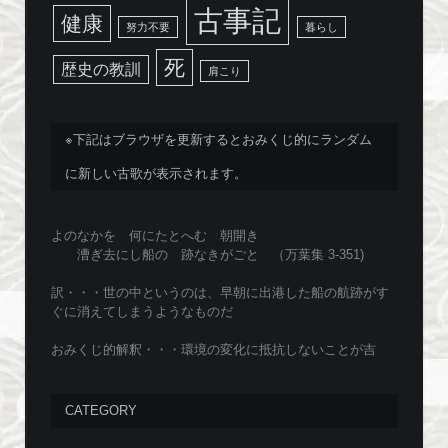
古事記
健康
努力不要
暮らし
死
歴史の教訓
肩こり
※下記はブラウザを更新するとおみくじ的にランダム
に新しい古歌が表示されます。
よのなかを 何にたとへむ 朝開き
漕ぎ去にし船の 跡なきがごと （万葉集 3-351)
訳・・・世の中というのは、早朝に出港した船の航跡がす
ぐに消えてしまうようなものだ
おみくじ的解釈・・・環境の変化に抵抗しないことが吉
CATEGORY