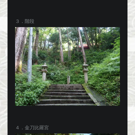
３．階段
４．金刀比羅宮