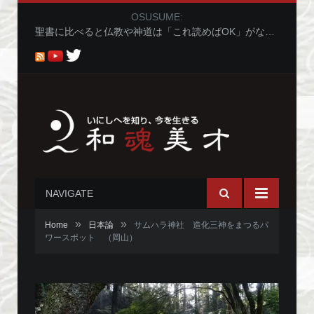
OSUSUME:
サムハラ神社 造化三神をまつるパワースポット （岡山）
NAVIGATE
»
»
Home
日本論
サムハラ神社 造化三神をまつるパ
ワースポット （岡山）