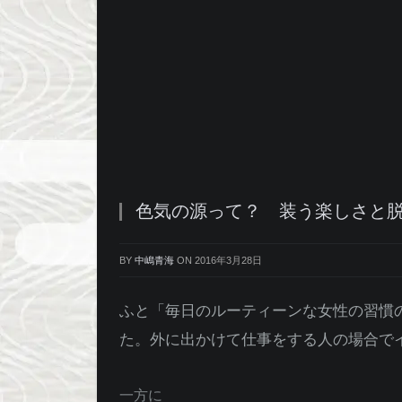
色気の源って？ 装う楽しさと
BY
中嶋青海
ON
2016年3月28日
ふと「毎日のルーティーンな女性の習慣
た。外に出かけて仕事をする人の場合で
一方に