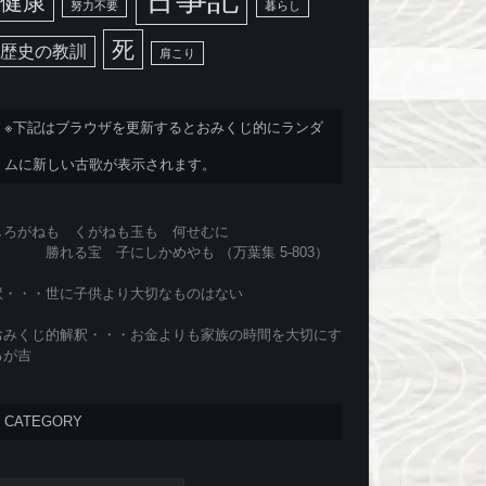
健康
努力不要
暮らし
死
歴史の教訓
肩こり
※下記はブラウザを更新するとおみくじ的にランダ
ムに新しい古歌が表示されます。
しろがねも くがねも玉も 何せむに
勝れる宝 子にしかめやも （万葉集 5-803）
訳・・・世に子供より大切なものはない
おみくじ的解釈・・・お金よりも家族の時間を大切にす
るが吉
CATEGORY