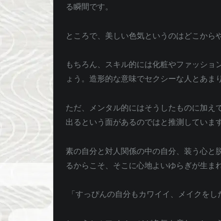
る瞬間です。
ところで、美しい色気というのはどこから
もちろん、スキル的には化粧やファッショ
ょう。造形的な意味でセクシーな人とあま
ただ、メンタル的にはそうしたものに加え
出るという面があるのではと推測していま
素の自分と対人関係の中の自分、装う心と
るからこそ、そこに心地よいゆらぎが生ま
「すっぴんの自分もカワイイ、メイクをし