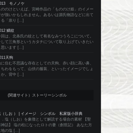
#013 モノノケ
もののけといえば、宮崎作品の「もののけ姫」のイメー
ジが強いかもしれません。あるいは源氏物語などに出て
る「祟り […]
012 鱗紋
今回は、北条氏の紋として有名なみつうろこについて。
そして三角形というカタチについて取り上げていきたい
思います […]
011天狗
山に住む不思議な存在としての天狗、赤い顔に高い鼻、
うちわをもって、山伏の服装、といったイメージでしょ
か。背中 […]
(関連サイト）ストーリーシンボル
塩（しお ） | イメージ シンボル 私家版小辞典
１．塩（しお）を象徴として解読する場合の素材 【聖
書神話】 塩の柱になったロトの妻（創世記） あなた方
地の塩 […]