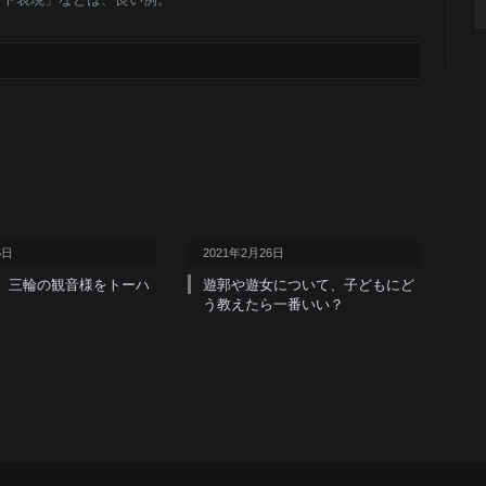
C
5日
2021年2月26日
 三輪の観音様をトーハ
遊郭や遊女について、子どもにど
う教えたら一番いい？