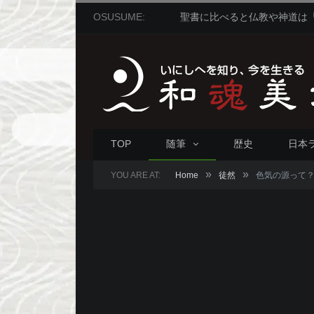
OSUSUME:
TOP
随筆
歴史
日本
»
»
YOU ARE AT:
Home
徒然
色気の源って