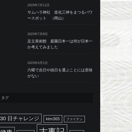
2023年7月11日
サムハラ神社 造化三神をまつるパワ
ースポット （岡山）
2023年7月8日
足立美術館 庭園日本一は何が日本一
か考えてみました
2023年4月1日
六曜で吉日や凶日を選ぶことには意味
がない
タグ
30 日チャレンジ
ktm365
ファイテン
古事記