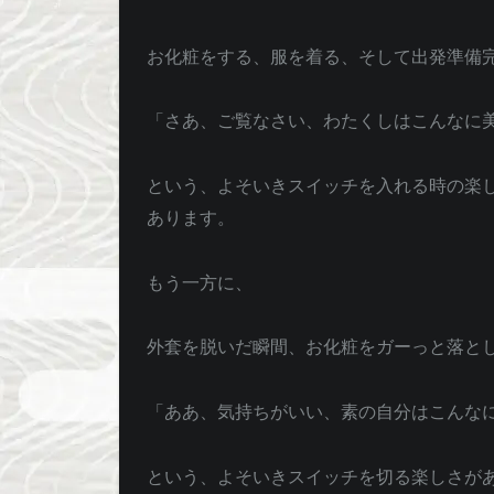
お化粧をする、服を着る、そして出発準備
「さあ、ご覧なさい、わたくしはこんなに
という、よそいきスイッチを入れる時の楽
あります。
もう一方に、
外套を脱いだ瞬間、お化粧をガーっと落と
「ああ、気持ちがいい、素の自分はこんな
という、よそいきスイッチを切る楽しさがあ