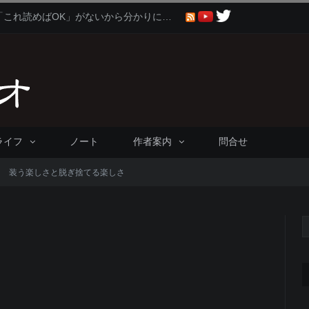
聖書に比べると仏教や神道は「これ読めばOK」がないから分かりにくくないか問題
ライフ
ノート
作者案内
問合せ
？ 装う楽しさと脱ぎ捨てる楽しさ