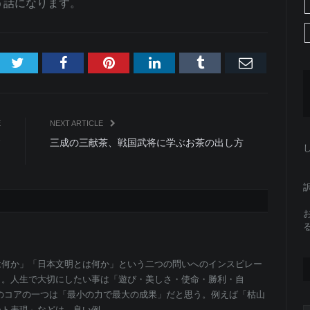
う話になります。
Twitter
Facebook
Pinterest
LinkedIn
Tumblr
Email
E
NEXT ARTICLE
す
三成の三献茶、戦国武将に学ぶお茶の出し方
？
は何か」「日本文明とは何か」という二つの問いへのインスピレー
と。人生で大切にしたい事は「遊び・美しさ・使命・勝利・自
のコアの一つは「最小の力で最大の成果」だと思う。例えば「枯山
ート表現」などは、良い例。