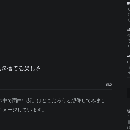
く
#
と
#
脱ぎ捨てる楽しさ
う
徒然
の中で面白い所」はどこだろうと想像してみまし
イメージしています。
は