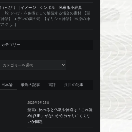
蛇（へび ） | イメージ シンボル 私家版小辞典
１．蛇（へび）を象徴として解読する場合の素材 【聖
書神話】 エデンの園の蛇 【ギリシャ神話】 医療の神
スク […]
カテゴリー
カ
テ
ゴ
リ
日本論
最近の記事
書評
注目の記事
ー
2023年9月23日
聖書に比べると仏教や神道は「これ読
めばOK」がないから分かりにくくな
いか問題