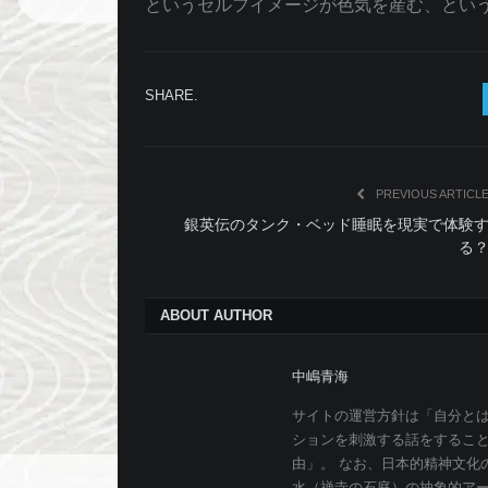
というセルフイメージが色気を産む、とい
SHARE.
PREVIOUS ARTICL
銀英伝のタンク・ベッド睡眠を現実で体験
る
ABOUT AUTHOR
中嶋青海
サイトの運営方針は「自分と
ションを刺激する話をするこ
由」。 なお、日本的精神文化
水（禅寺の石庭）の抽象的ア