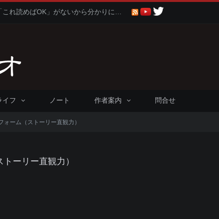
聖書に比べると仏教や神道は「これ読めばOK」がないから分かりにくくないか問題
ライフ
ノート
作者案内
問合せ
フォーム（ストーリー直観力）
ストーリー直観力）