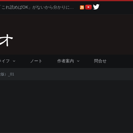
聖書に比べると仏教や神道は「これ読めばOK」がないから分かりにくくないか問題
ライフ
ノート
作者案内
問合せ
版）_01