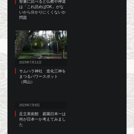
聖書に比べると仏教や神道
は「これ読めばOK」がな
いから分かりにくくないか
問題
2023年7月11日
サムハラ神社 造化三神を
まつるパワースポット
（岡山）
2023年7月8日
足立美術館 庭園日本一は
何が日本一か考えてみまし
た