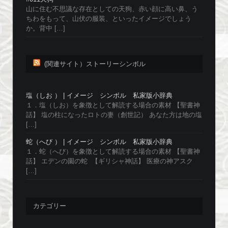
山に住む不思議な存在としての天狗、赤い顔に高い鼻、う
ちわをもって、山伏の服装、といったイメージでしょう
か。背中 […]
(関連サイト）ストーリーシンボル
塩（しお ） | イメージ シンボル 私家版小辞典
１．塩（しお）を象徴として解読する場合の素材 【聖書神
話】 塩の柱になったロトの妻（創世記） あなた方は地の塩
[…]
蛇（へび ） | イメージ シンボル 私家版小辞典
１．蛇（へび）を象徴として解読する場合の素材 【聖書神
話】 エデンの園の蛇 【ギリシャ神話】 医療の神アスク
[…]
カテゴリー