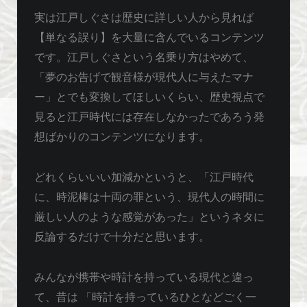
実は江戸しぐさは歴史に詳しい人から見れば
【単なる誤り】を大量に含んでいるコンテンツ
です。江戸しぐさという名乗り方はやめて、
「夢のお告げで観音様が現代人に与えたマナ
ー」とでも変換してほしいくらい、歴史視点で
見ると江戸時代には存在しなかったであろう発
想ばかりのコンテンツになります。
どれくらいいい加減かというと、「江戸時代
に、時泥棒は十両の罪という、現代人の時間に
厳しい人のような感覚があった」というネタに
反論するだけで十分だと思います。
みんなが携帯や時計を持っている現代と違っ
て、昔は 「時計を持っているひとなどごく一