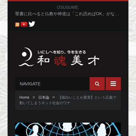
OSUSUME:
サムハラ神社 造化三神をまつるパワースポット （岡山）
NAVIGATE
»
»
Home
日本論
【面白いことが真実】という正義で
動いてしまうネット社会のワナ