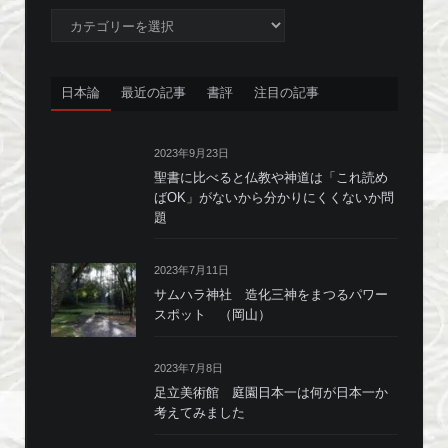
カ
テ
ゴ
リ
日本論
最近の記事
書評
注目の記事
ー
2023年9月23日
聖書に比べると仏教や神道は「これ読め
ばOK」がないから分かりにくくないか問
題
2023年7月11日
サムハラ神社 造化三神をまつるパワー
スポット （岡山）
2023年7月8日
足立美術館 庭園日本一は何が日本一か
考えてみました