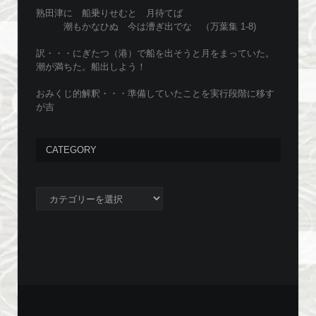
熟田津に 船乗りせむと 月待てば
潮もかなひぬ 今は漕ぎ出でな （万葉集 1-8)
訳・・・にぎたつ（港）で船を出そうと月をまっていた。
潮が満ちた。船出しよう！
おみくじ的解釈・・・準備していたことを実行段階に移す
が吉
CATEGORY
Category