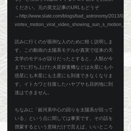
ください。元の英文記事のURLもどうぞ
→http://www.slate.com/blogs/bad_astronomy/2013/03/0
vortex_motion_viral_video_showing_sun_s_motion_
読みに行くのが面倒な人のために軽く説明しま
す。この動画の太陽系モデルが真実で従来の天
文学のモデルが誤りだったとすると、人類が今
までに打ち上げた火星探査機などは火星にも小
惑星にも木星にも土星にも到達できなくなりま
す。イトカワと往復したハヤブサも目的地に到
達はできません。
ちなみに「銀河系中心の回りを太陽系が回って
いる」という点に関しては事実です。その話を
啓蒙するという意味だけで言えば、いいところ