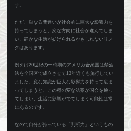
す。
ただ、単なる間違いが社会的に巨大な影響力を
持ってしまうと、変な方向に社会が進んでしま
い、静かな生活が妨げられるかもしれないリス
クはあります。
例えば20世紀の一時期のアメリカ合衆国は禁酒
法を全国区で成立させて13年近くも施行してい
ました。変な知識が巨大な影響力を持って広ま
ってしまうと、この種の変な法案が国会を通っ
てしまい、生活に影響がでてしまう可能性は常
にあるのです。
なので自分が持っている「判断力」というもの