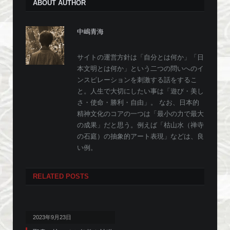
ABOUT AUTHOR
中嶋青海
サイトの運営方針は「自分とは何か」「日
本文明とは何か」という二つの問いへのイ
ンスピレーションを刺激する話をするこ
と。人生で大切にしたい事は「遊び・美し
さ・使命・勝利・自由」。 なお、日本的
精神文化のコアの一つは「最小の力で最大
の成果」だと思う。例えば「枯山水（禅寺
の石庭）の抽象的アート表現」などは、良
い例。
RELATED
POSTS
2023年9月23日