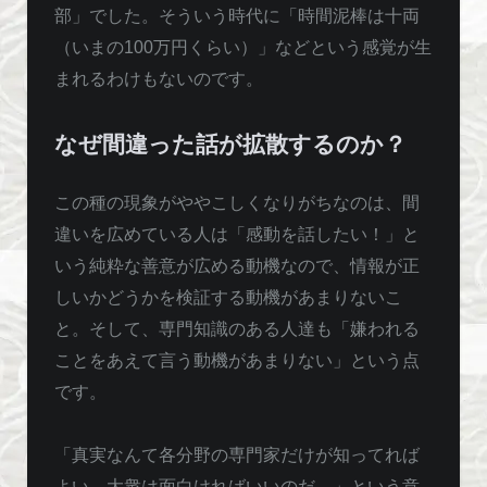
部」でした。そういう時代に「時間泥棒は十両
（いまの100万円くらい）」などという感覚が生
まれるわけもないのです。
なぜ間違った話が拡散するのか？
この種の現象がややこしくなりがちなのは、間
違いを広めている人は「感動を話したい！」と
いう純粋な善意が広める動機なので、情報が正
しいかどうかを検証する動機があまりないこ
と。そして、専門知識のある人達も「嫌われる
ことをあえて言う動機があまりない」という点
です。
「真実なんて各分野の専門家だけが知ってれば
よい、大衆は面白ければいいのだ。」という意