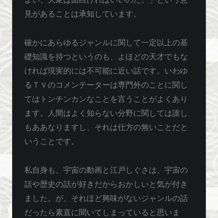
見があることは承知しています。
確かにあらゆるジャンルに関して一定以上の基
礎知識を持つというのも、よほどの天才でもな
ければ現実的には不可能に近い話です。いわゆ
るＴＶのコメンテーターは専門外のことに関し
てはトンチンカンなことを言うことがよくあり
ます。人間はよく知らない分野に関しては誰し
もああなりますし、それは仕方の無いことだと
いうことです。
私自身も、宇宙の動画と江戸しぐさは、宇宙の
話や歴史の話が好きだからおかしいと気が付き
ました。が、それほど興味がないジャンルの話
だったら素直に聞いてしまっていると思いま