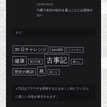
2023年4月1日
六曜で吉日や凶日を選ぶことには意味が
ない
タグ
30 日チャレンジ
ktm365
ファイテン
古事記
健康
努力不要
暮らし
死
歴史の教訓
肩こり
※下記はブラウザを更新するとおみくじ的にランダム
に新しい古歌が表示されます。