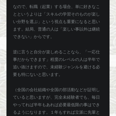
なので、転職（起業）する場合、単に好きなこ
とというよりは「スキルの学習そのものが楽し
い分野を選ぶ」という視点も重要になると思い
ます。結局、普通の人は「楽しい事以外は継続
できない」からです。
逆に言うと自分が楽しめることなら、「一応仕
事だからできます」程度のレベルの人は半年で
追い抜けますので、未経験ジャンルを避ける必
要も特にないと思います。
（全国の会社組織や全国の部活動などが証明し
ていると思いますが、完全未経験者でも、毎日
やってれば半年もあれば必要最低限の事はでき
るようになります。１年もすれば立派に先輩と