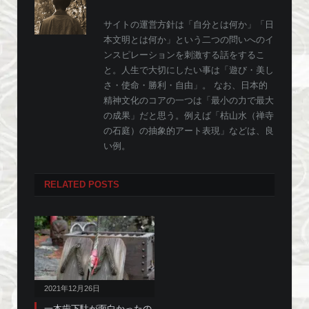
サイトの運営方針は「自分とは何か」「日
本文明とは何か」という二つの問いへのイ
ンスピレーションを刺激する話をするこ
と。人生で大切にしたい事は「遊び・美し
さ・使命・勝利・自由」。 なお、日本的
精神文化のコアの一つは「最小の力で最大
の成果」だと思う。例えば「枯山水（禅寺
の石庭）の抽象的アート表現」などは、良
い例。
RELATED
POSTS
2021年12月26日
一本歯下駄が面白かったの