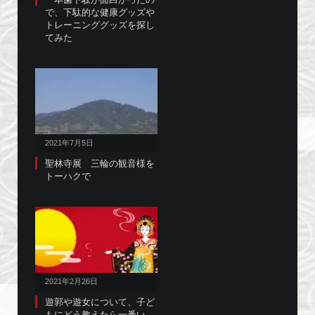
で、下駄的な健康グッズや
トレーニンググッズを探し
てみた
2021年7月5日
聖林寺展 三輪の観音様を
トーハクで
2021年2月26日
遊郭や遊女について、子ど
もにどう教えたら一番い