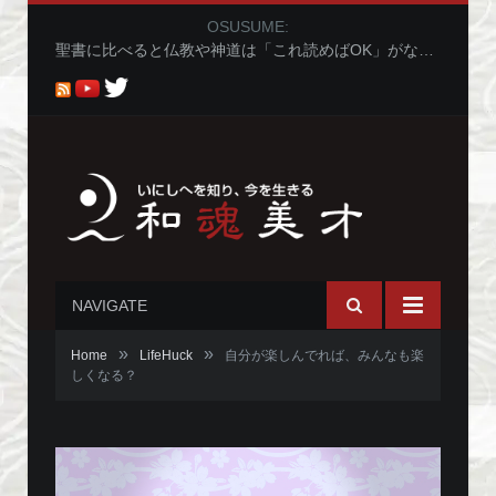
OSUSUME:
聖書に比べると仏教や神道は「これ読めばOK」がないから分かりにくくないか問題
NAVIGATE
»
»
Home
LifeHuck
自分が楽しんでれば、みんなも楽
しくなる？