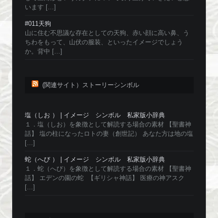
います […]
#011天狗
山に住む不思議な存在としての天狗、赤い顔に高い鼻、う
ちわをもって、山伏の服装、といったイメージでしょう
か。背中 […]
(関連サイト）ストーリーシンボル
塩（しお ） | イメージ シンボル 私家版小辞典
１．塩（しお）を象徴として解読する場合の素材 【聖書神
話】 塩の柱になったロトの妻（創世記） あなた方は地の塩
[…]
蛇（へび ） | イメージ シンボル 私家版小辞典
１．蛇（へび）を象徴として解読する場合の素材 【聖書神
話】 エデンの園の蛇 【ギリシャ神話】 医療の神アスク
[…]