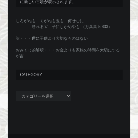
に新しい古歌が表示されます。
しろがねも くがねも玉も 何せむに
勝れる宝 子にしかめやも （万葉集 5-803）
訳・・・世に子供より大切なものはない
おみくじ的解釈・・・お金よりも家族の時間を大切にする
が吉
CATEGORY
Category