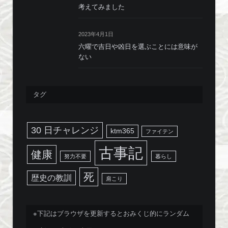
考えてみました
2023年4月1日
六曜で吉日や凶日を選ぶことには意味が
ない
タグ
30 日チャレンジ
ktm365
ファイテン
古事記
健康
努力不要
暮らし
死
歴史の教訓
肩こり
※下記はブラウザを更新するとおみくじ的にランダム