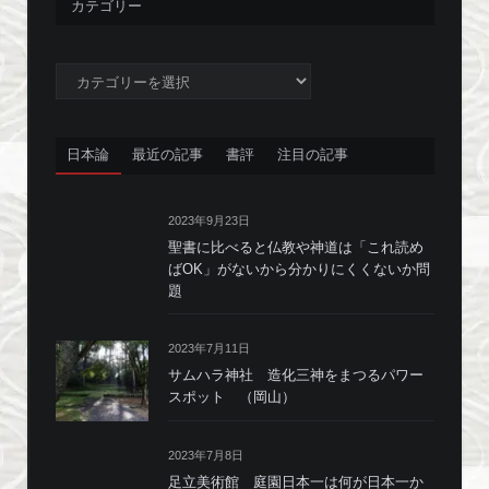
カテゴリー
カ
テ
ゴ
リ
日本論
最近の記事
書評
注目の記事
ー
2023年9月23日
聖書に比べると仏教や神道は「これ読め
ばOK」がないから分かりにくくないか問
題
2023年7月11日
サムハラ神社 造化三神をまつるパワー
スポット （岡山）
2023年7月8日
足立美術館 庭園日本一は何が日本一か