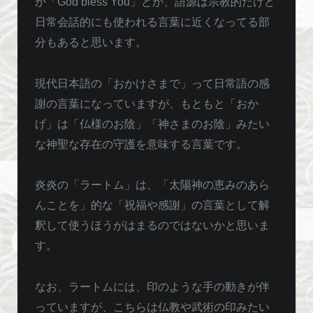
か「God bless You」とか、語源は宗教的だけど
日常会話的にも使われる言葉に近くなってる部
分もあると思います。
現代日本語の「おかけさまで」って日常語の感
謝の言葉になっていますが、もともと「おか
げ」は「仏様のお陰」「神さまのお陰」みたい
な神聖な存在の守護を意味する言葉です。
炎炎の「ラートム」は、「太陽神の恵みのあら
んことを」的な「祝福や感謝」の言葉として解
釈して使うほうがはまるのではないかと思いま
す。
なお、ラートムには、印のような手の動きが伴
っていますが、こちらは仏教や武術の印みたい