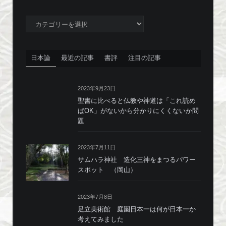
カ
テ
ゴ
リ
日本論
最近の記事
書評
注目の記事
ー
2023年9月23日
聖書に比べると仏教や神道は「これ読め
ばOK」がないから分かりにくくないか問
題
2023年7月11日
サムハラ神社 造化三神をまつるパワー
スポット （岡山）
2023年7月8日
足立美術館 庭園日本一は何が日本一か
考えてみました