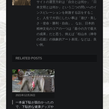
サイトの運営方針は「自分とは何か」「日
本文明とは何か」という二つの問いへのイ
ンスピレーションを刺激する話をするこ
と。人生で大切にしたい事は「遊び・美し
さ・使命・勝利・自由」。 なお、日本的
精神文化のコアの一つは「最小の力で最大
の成果」だと思う。例えば「枯山水（禅寺
の石庭）の抽象的アート表現」などは、良
い例。
RELATED
POSTS
2021年12月26日
一本歯下駄が面白かったの
で、下駄的な健康グッズや