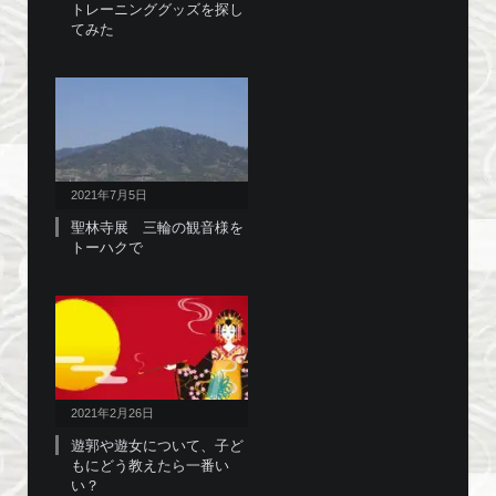
トレーニンググッズを探し
てみた
2021年7月5日
聖林寺展 三輪の観音様を
トーハクで
2021年2月26日
遊郭や遊女について、子ど
もにどう教えたら一番い
い？