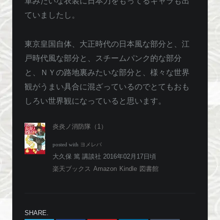
軍みたいな衣装に日本刀をもってるキャラも出
ていましたし。
東京皇国自体、大正時代の日本風な部分と、江
戸時代風な部分と、スチームパンク的な部分
と、ＮＹの路地裏みたいな部分と、様々な世界
観がうまい具合に混ざっているのでとてもおも
しろい世界観になっていると思います。
炎炎ノ消防隊（1）
posted with
ヨメレバ
大久保 篤 講談社 2016年02月17日頃
楽天ブックス
Amazon
Kindle
図書館
SHARE.