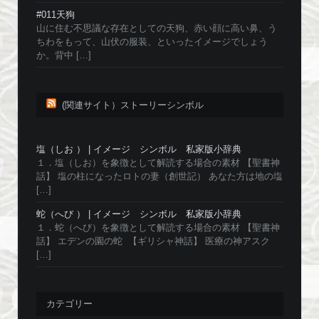
#011天狗
山に住む不思議な存在としての天狗、赤い顔に高い鼻、う
ちわをもって、山伏の服装、といったイメージでしょう
か。背中 […]
(関連サイト）ストーリーシンボル
塩（しお ） | イメージ シンボル 私家版小辞典
１．塩（しお）を象徴として解読する場合の素材 【聖書神
話】 塩の柱になったロトの妻（創世記） あなた方は地の塩
[…]
蛇（へび ） | イメージ シンボル 私家版小辞典
１．蛇（へび）を象徴として解読する場合の素材 【聖書神
話】 エデンの園の蛇 【ギリシャ神話】 医療の神アスク
[…]
カテゴリー