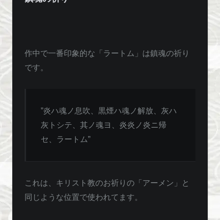
作中で一番印象的な「ラートム」は鎮魂の祈り
です。
”炎ハ魂ノ息吹、黒煙ハ魂ノ解放、灰ハ
灰トシテ、其ノ魂ヨ、炎炎ノ炎ニ帰
セ、ラートム”
これは、キリスト教のお祈りの「アーメン」と
同じような位置で使われてます。