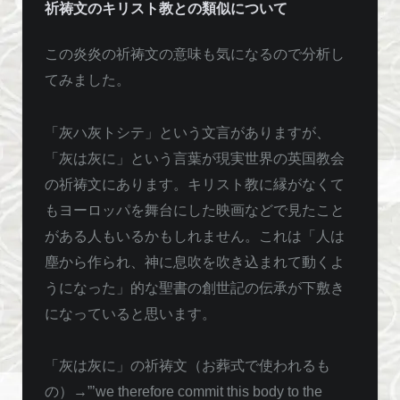
祈祷文のキリスト教との類似について
この炎炎の祈祷文の意味も気になるので分析し
てみました。
「灰ハ灰トシテ」という文言がありますが、
「灰は灰に」という言葉が現実世界の英国教会
の祈祷文にあります。キリスト教に縁がなくて
もヨーロッパを舞台にした映画などで見たこと
がある人もいるかもしれません。これは「人は
塵から作られ、神に息吹を吹き込まれて動くよ
うになった」的な聖書の創世記の伝承が下敷き
になっていると思います。
「灰は灰に」の祈祷文（お葬式で使われるも
の）→”’we therefore commit this body to the