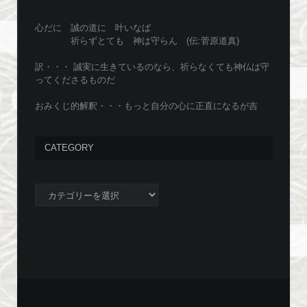
心だに 誠の道に 叶いなば
祈らずとても 神は守らん (伝:菅原道真)
訳・・・ 誠実に生きているのなら、祈らなくても神仏は守
ってくださるものだ
おみくじ的解釈・・・もっと自分の心に正直になるが吉
CATEGORY
Category