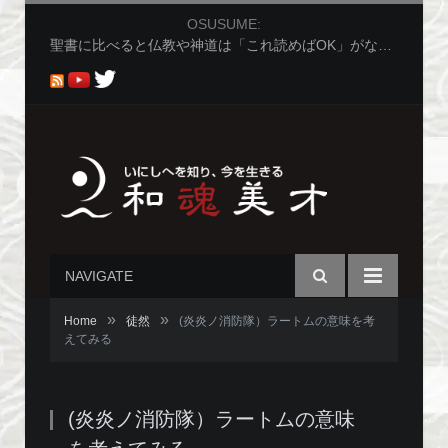
OSUSUME:
サムハラ神社 造化三神をまつるパワースポット （岡山）
NAVIGATE
»
»
Home
徒然
(炎炎ノ消防隊）ラートムの意味を考
えてみる
(炎炎ノ消防隊）ラートムの意味