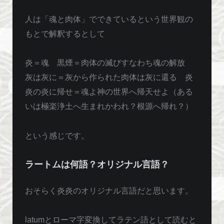
人は「魂と肉体」でできているという世界観の
もとで解釈するとして
炎＝魂 黒煙＝肉体の滅びすなわち魂の解放
灰は灰に＝灰から作られた肉体は灰に還る 炎
炎の炎に帰せ＝魂よ神の世界へ帰天せよ（ある
いは極楽浄土へ生まれかわれ？根源へ帰れ？）
という感じです。
ラートムは何語？オリジナル言語？
おそらく炎炎のオリジナル言語だと思います。
latumとローマ字変換してラテン語として読むと