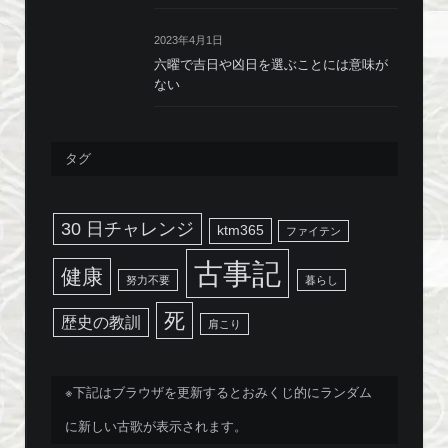
2023年4月1日
六曜で吉日や凶日を選ぶことには意味が
ない
タグ
30 日チャレンジ
ktm365
ファイテン
古事記
健康
努力不要
暮らし
死
歴史の教訓
肩こり
※下記はブラウザを更新するとおみくじ的にランダム
に新しい古歌が表示されます。