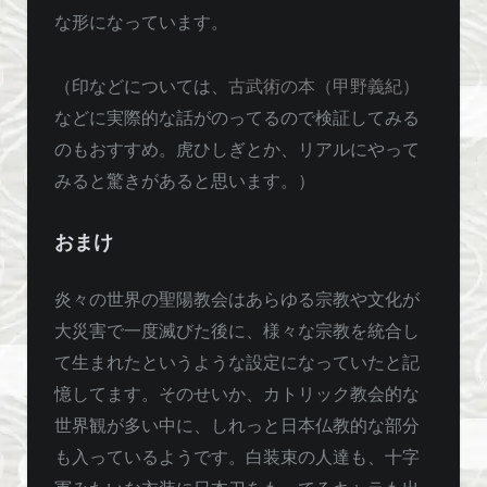
な形になっています。
（印などについては、
古武術の本（甲野義紀）
などに実際的な話がのってるので検証してみる
のもおすすめ。虎ひしぎとか、リアルにやって
みると驚きがあると思います。）
おまけ
炎々の世界の聖陽教会はあらゆる宗教や文化が
大災害で一度滅びた後に、様々な宗教を統合し
て生まれたというような設定になっていたと記
憶してます。そのせいか、カトリック教会的な
世界観が多い中に、しれっと日本仏教的な部分
も入っているようです。白装束の人達も、十字