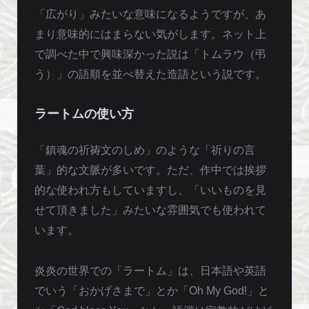
「広がり」みたいな意味になるようですが、あ
まり意味的にはまらない気がします。ネット上
で調べた中で興味深かった説は「トムラウ（弔
う）」の語順を並べ替えた造語という説です。
ラートムの使い方
「鎮魂の祈祷文のしめ」のような「祈りの言
葉」的な文脈が多いです。ただ、作中では挨拶
的な使われ方もしていますし、「いいものを見
せて頂きました」みたいな雰囲気でも使われて
います。
炎炎の世界での「ラートム」は、日本語や英語
でいう「おかげさまで」とか「Oh My God!」と