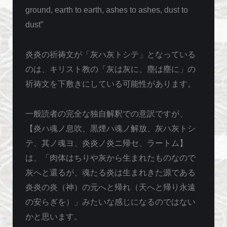
ground, earth to earth, ashes to ashes, dust to
dust”
炎炎の祈祷文が「灰ハ灰トシテ」となっている
のは、キリスト教の「灰は灰に、塵は塵に」の
祈祷文を下敷きにしている可能性があります。
一般読者の完全な独自解釈での意訳ですが、
【炎ハ魂ノ息吹、黒煙ハ魂ノ解放、灰ハ灰トシ
テ、其ノ魂ヨ、炎炎ノ炎ニ帰セ、ラートム】
は、「肉体はちりや灰から生まれたものなので
灰へと還るが、魂たる炎は生まれきた源である
炎炎の炎（神）の元へと帰れ（天へと帰り永遠
の安らぎを）」みたいな感じになるのではない
かと思います。