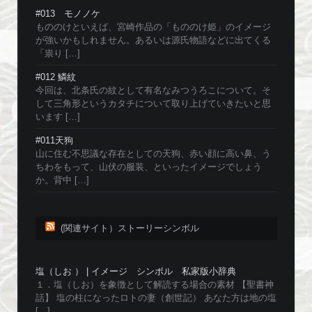
#013 モノノケ
もののけといえば、宮崎作品の「もののけ姫」のイメージ
が強いかもしれません。あるいは源氏物語などに出てくる
「祟り […]
#012 鱗紋
今回は、北条氏の紋として有名なみつうろこについて。そ
して三角形というカタチについて取り上げていきたいと思
います […]
#011天狗
山に住む不思議な存在としての天狗、赤い顔に高い鼻、う
ちわをもって、山伏の服装、といったイメージでしょう
か。背中 […]
(関連サイト）ストーリーシンボル
塩（しお ） | イメージ シンボル 私家版小辞典
１．塩（しお）を象徴として解読する場合の素材 【聖書神
話】 塩の柱になったロトの妻（創世記） あなた方は地の塩
[…]