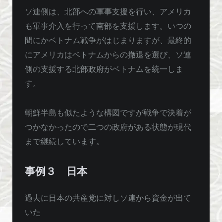
ソ連側は、北部への軍事支援を行い、アメリカ
も軍事介入を行って南部を支援します。いつの
間にかベトナム戦争がはじまりますが、最終的
にアメリカはベトナムからの撤退を選び、ソ連
側の支援する北部政府がベトナムを統一しま
す。
朝鮮半島も似たような構図ですが戦争で決着が
つかなかったので二つの政府がある状態が現代
まで継続しています。
事例３ 日本
過去に日本の共産党に対しソ連から資金が出て
いた