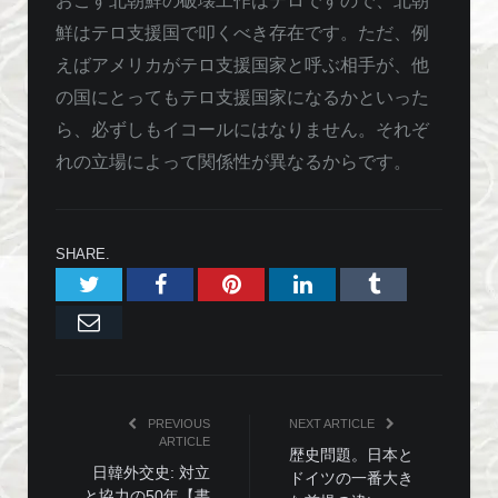
おこす北朝鮮の破壊工作はテロですので、北朝
鮮はテロ支援国で叩くべき存在です。ただ、例
えばアメリカがテロ支援国家と呼ぶ相手が、他
の国にとってもテロ支援国家になるかといった
ら、必ずしもイコールにはなりません。それぞ
れの立場によって関係性が異なるからです。
SHARE.
Twitter
Facebook
Pinterest
LinkedIn
Tumblr
Email
PREVIOUS
NEXT ARTICLE
ARTICLE
歴史問題。日本と
日韓外交史: 対立
ドイツの一番大き
と協力の50年【書