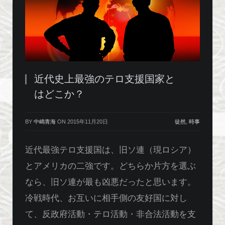
近代史上最強のテロ支援国家と
はどこか？
BY
中嶋青海
ON
2015年11月20日
徒然
,
時事
近代最強テロ支援国は、旧ソ連（現ロシア）
とアメリカの二強です。どちらか片方を選ぶ
なら、旧ソ連が最も凶悪だったと思います。
冷戦時代、お互いに相手側の友好国に対し
て、反政府活動・テロ活動・非合法活動を支