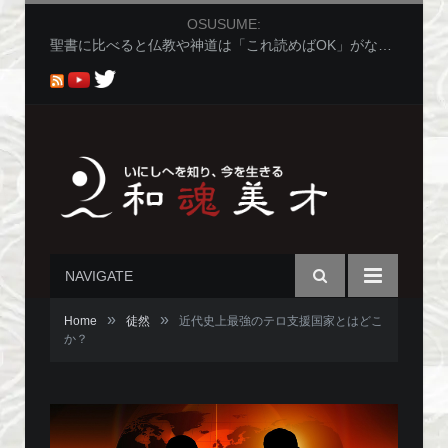
OSUSUME:
聖書に比べると仏教や神道は「これ読めばOK」がないから分かりにくくないか問題
NAVIGATE
»
»
Home
徒然
近代史上最強のテロ支援国家とはどこ
か？