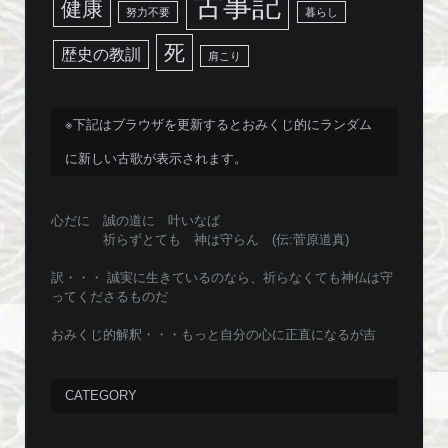
古事記
健康
努力不要
暮らし
死
歴史の教訓
肩こり
※下記はブラウザを更新するとおみくじ的にランダム
に新しい古歌が表示されます。
心だに 誠の道に 叶いなば
祈らずとても 神は守らん (伝:菅原道真)
訳・・・ 誠実に生きているのなら、祈らなくても神仏は守
ってくださるものだ
おみくじ的解釈・・・もっと自分の心に正直になるが吉
CATEGORY