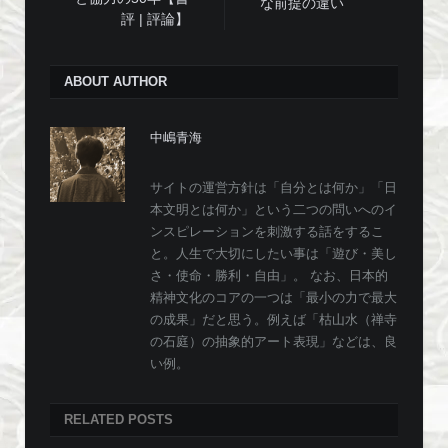
な前提の違い
評 | 評論】
ABOUT AUTHOR
中嶋青海
サイトの運営方針は「自分とは何か」「日
本文明とは何か」という二つの問いへのイ
ンスピレーションを刺激する話をするこ
と。人生で大切にしたい事は「遊び・美し
さ・使命・勝利・自由」。 なお、日本的
精神文化のコアの一つは「最小の力で最大
の成果」だと思う。例えば「枯山水（禅寺
の石庭）の抽象的アート表現」などは、良
い例。
RELATED
POSTS