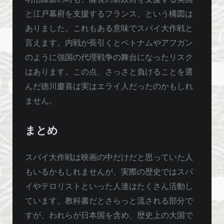
と江戸幕府を支援するフランス、という構図は
ありました。これもある意味でスパイ大作戦と
言えます。内戦が長引くとベトナムやアフガン
のように強国の代理戦争の舞台になったリスク
はあります。この点、さっさと負けることを選
んだ徳川慶喜は実はエライ人だったのかもしれ
ません。
まとめ
スパイ大作戦は映画の中だけだと思っていた人
もいるかもしれませんが、実際の歴史ではスパ
イやテロリストといった人達はたくさん活動し
ています。教科書だとさらっと流される部分で
すが、われらが日本国を含め、歴史上の大国で