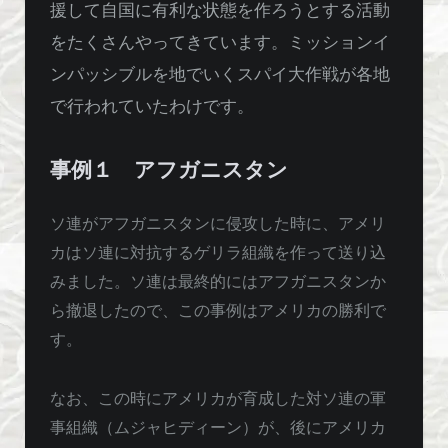
援して自国に有利な状態を作ろうとする活動
をたくさんやってきています。ミッションイ
ンパッシブルを地でいくスパイ大作戦が各地
で行われていたわけです。
事例１ アフガニスタン
ソ連がアフガニスタンに侵攻した時に、アメリ
カはソ連に対抗するゲリラ組織を作って送り込
みました。ソ連は最終的にはアフガニスタンか
ら撤退したので、この事例はアメリカの勝利で
す。
なお、この時にアメリカが育成した対ソ連の軍
事組織（ムジャヒディーン）が、後にアメリカ