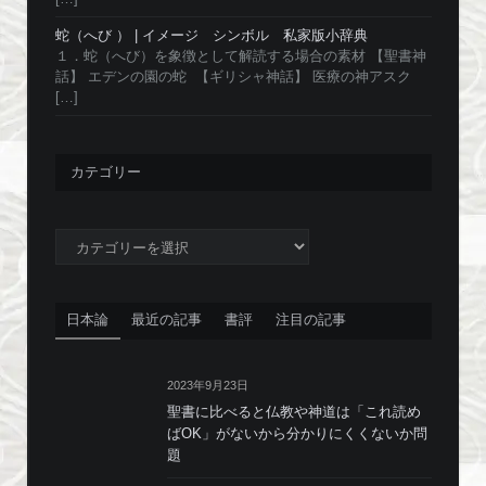
蛇（へび ） | イメージ シンボル 私家版小辞典
１．蛇（へび）を象徴として解読する場合の素材 【聖書神
話】 エデンの園の蛇 【ギリシャ神話】 医療の神アスク
[…]
カテゴリー
カ
テ
ゴ
リ
日本論
最近の記事
書評
注目の記事
ー
2023年9月23日
聖書に比べると仏教や神道は「これ読め
ばOK」がないから分かりにくくないか問
題