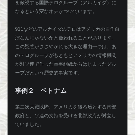
を敵視する国際テログループ（アルカイダ）に
なるという変なオチがついています。
911などのアルカイダのテロはアメリカの自作自
演なんじゃないかと疑われることがあります。
この疑惑がささやかれる大きな理由一つは、あ
のテログループがもともとアメリカの情報機関
が対ソ連で作った軍事組織からはじまったグル
ープだという歴史的事実です。
事例２ ベトナム
第二次大戦以降、アメリカを後ろ盾とする南部
政府と、ソ連の支持を受ける北部政府が対立し
ていました。