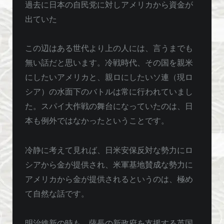
過去に日本の自民党に対しアメリカから資金が
出ていた
この辺はある世代より上の人には、言うまでも
無い話だと思います。冷戦時代、その国を親米
にしたいアメリカと、親ロにしたいソ連（現ロ
シア）の水面下のバトルは常に行われていまし
た。スパイ大作戦の舞台になっていたのは、日
本も例外ではなかったということです。
冷静に考えて見れば、日米安保反対な勢力にロ
シアから金が提供され、米軍基地賛成な勢力に
アメリカから金が提供されるというのは、極め
て自然な話です。
明治維新の時も、薩長の新政府を支援する英国