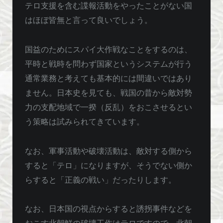
テロ支援を含む諜報活動をやったことがない国
はほぼ皆無と言って良いでしょう。
国益のためにスパイ大作戦なことをするのは、
平時と戦時を問わず国家というシステムが行う
通常業務と考えても基本的には間違いではあり
ません。日本史を見ても、戦国の昔から敵対勢
力の支配地域で一揆（反乱）をおこさせるとい
う策略は試みられてきています。
なお、軍事活動や破壊活動は、敵対する側から
すると「テロ」になりますが、そうでない側か
らすると「正義の戦い」だったりします。
なお、日本国の視点からすると誘拐事件などを