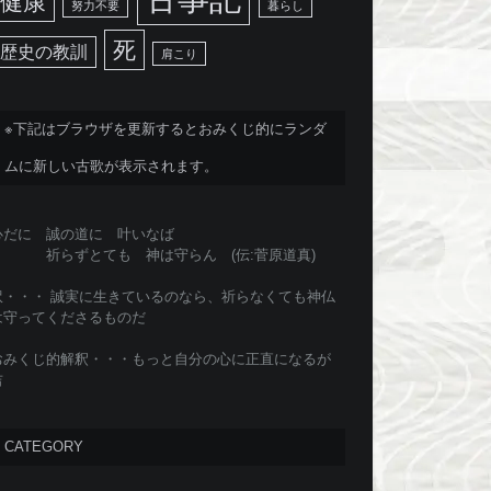
健康
努力不要
暮らし
死
歴史の教訓
肩こり
※下記はブラウザを更新するとおみくじ的にランダ
ムに新しい古歌が表示されます。
心だに 誠の道に 叶いなば
祈らずとても 神は守らん (伝:菅原道真)
訳・・・ 誠実に生きているのなら、祈らなくても神仏
は守ってくださるものだ
おみくじ的解釈・・・もっと自分の心に正直になるが
吉
CATEGORY