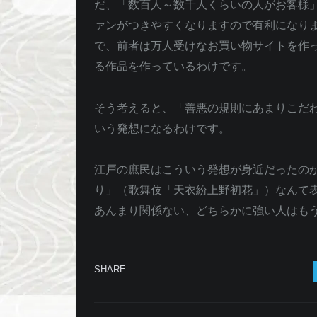
だ、「数百人～数千人くらいの人がお客様
ァンがつきやすくなりますので有利になります
で、前者は万人受けなお買い物サイトを作
る作品を作っているわけです。
そう考えると、「善悪の規則にあまりこだ
いう発想になるわけです。
江戸の庶民はこういう発想が身近だったの
り」（歌舞伎「天衣紛上野初花」）なんて
あんまり関係ない、どちらかに強い人はも
SHARE.