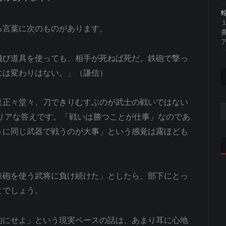
る言葉に次のものがあります。
ア
飛び道具を使っても、相手が死ねば死だ。鉄砲で撃っ
には変わりはない。」（謙信）
（正々堂々、刀できりむすぶのが武士の戦いではない
リアな答えです。「戦いは勝つことが仕事」なのであ
うに同じ武器で戦うのが大事」という感覚は露ほども
鉄砲を使う武将に負け続けた」としたら、部下にとっ
とでしょう。
的にせよ」という現実ベースの話は、あまり耳に心地