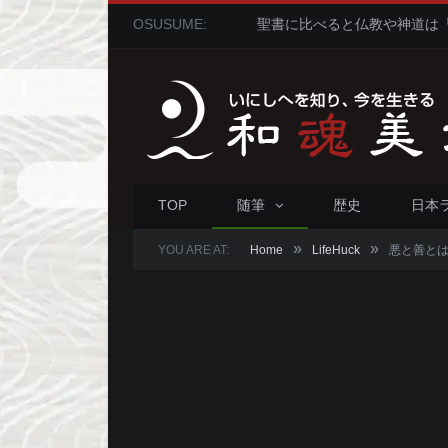
OSUSUME:
TOP
随筆
歴史
日本
»
»
YOU ARE AT:
Home
LifeHuck
悪と善と