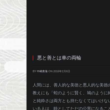
悪と善とは車の両輪
BY
中嶋青海
ON
2016年2月6日
人間には、善人的な美徳と悪人的な美徳
教えにも「蛇のように賢く、鳩のように
と純粋さは両方とも持たなくてはいけな
いる人は、時としてただの公害になるこ