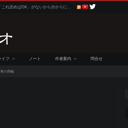
聖書に比べると仏教や神道は「これ読めばOK」がないから分かりにくくないか問題
ライフ
ノート
作者案内
問合せ
は車の両輪