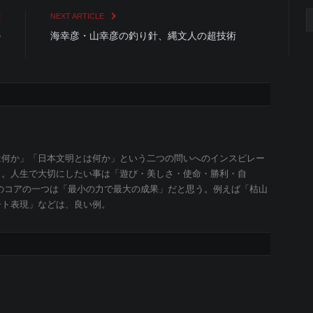
C
E
NEXT ARTICLE
の
海幸彦・山幸彦の釣り針、縄文人の超技術
て
は何か」「日本文明とは何か」という二つの問いへのインスピレー
と。人生で大切にしたい事は「遊び・美しさ・使命・勝利・自
のコアの一つは「最小の力で最大の成果」だと思う。例えば「枯山
ート表現」などは、良い例。