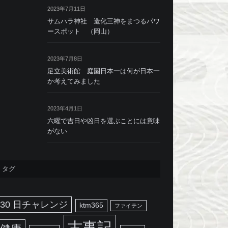
2023年7月11日
サムハラ神社 造化三神をまつるパワ
ースポット （岡山）
2023年7月8日
足立美術館 庭園日本一は何が日本一
か考えてみました
2023年4月1日
六曜で吉日や凶日を選ぶことには意味
がない
タグ
30 日チャレンジ
ktm365
ファイテン
古事記