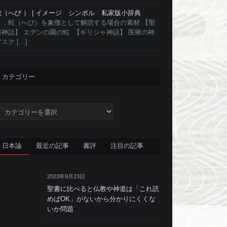
蛇（へび ） | イメージ シンボル 私家版小辞典
１．蛇（へび）を象徴として解読する場合の素材 【聖
書神話】 エデンの園の蛇 【ギリシャ神話】 医療の神
スク […]
カテゴリー
カ
テ
ゴ
リ
日本論
最近の記事
書評
注目の記事
ー
2023年9月23日
聖書に比べると仏教や神道は「これ読
めばOK」がないから分かりにくくな
いか問題