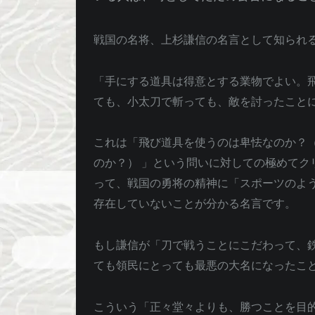
戦国の名将、上杉謙信の名言として知られ
「手にする道具は得意とする業物でよい。
ても、小太刀で斬っても、敵を討ったこと
これは「飛び道具を使うのは卑怯なのか？
のか？） 」という問いに対しての極めてク
って、戦国の勇将の精神に「スポーツのよ
存在していないことが分かる名言です。
もし謙信が「刀で戦うことにこだわって、
ても領民にとっても最悪の大名になったこ
こういう「正々堂々よりも、勝つことを目