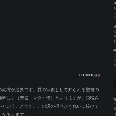
く
#
と
#
う
LIFEHUCK
,
徒然
の両方が必要です。愛の宗教として知られる聖書の
純粋に」（聖書 マタイ伝）とありますが、狡猾さ
いということです。この辺の視点がきれいに抜けて
とがあります。
は