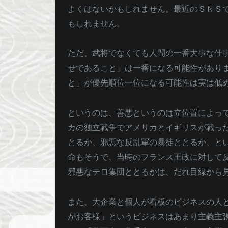
よくはないかもしれません。最近のＳＮＳ
もしれません。
ただ、武将でなくても人間の一番大事な仕
せであること」は一番になる可能性があり
と」が優先順位一位になる可能性は実は低
というのは、善悪というのは立位置によっ
カの独立戦争でアメリカとイギリスが戦っ
とるか、邪悪な反乱軍の暴徒ととるか、と
命もそうで、当時のフランス王政に対して
邪悪なテロ集団ととるかは、だれ目線から
また、大企業と個人が看板のビジネスの人
がお客様」というビジネスはあまり主義主