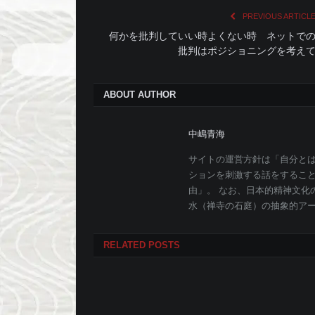
PREVIOUS ARTICL
何かを批判していい時よくない時 ネットで
批判はポジショニングを考え
ABOUT AUTHOR
中嶋青海
サイトの運営方針は「自分と
ションを刺激する話をするこ
由」。 なお、日本的精神文化
水（禅寺の石庭）の抽象的ア
RELATED
POSTS