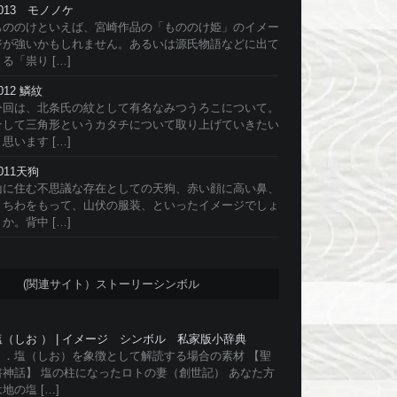
#013 モノノケ
もののけといえば、宮崎作品の「もののけ姫」のイメー
ジが強いかもしれません。あるいは源氏物語などに出て
る「祟り […]
012 鱗紋
今回は、北条氏の紋として有名なみつうろこについて。
そして三角形というカタチについて取り上げていきたい
思います […]
011天狗
山に住む不思議な存在としての天狗、赤い顔に高い鼻、
うちわをもって、山伏の服装、といったイメージでしょ
か。背中 […]
(関連サイト）ストーリーシンボル
塩（しお ） | イメージ シンボル 私家版小辞典
１．塩（しお）を象徴として解読する場合の素材 【聖
書神話】 塩の柱になったロトの妻（創世記） あなた方
地の塩 […]