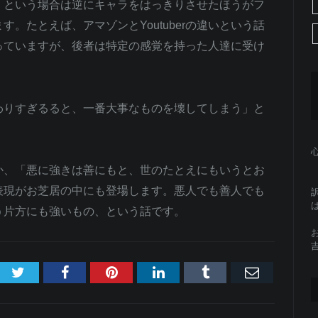
」という場合は逆にキャラをはっきりさせたほうがフ
。たとえば、アマゾンとYoutuberの違いという話
っていますが、後者は特定の感覚を持った人達に受け
わりすぎるると、一番大事なものを壊してしまう」と
か、「悪に強きは善にもと、世のたとえにもいうとお
表現がお芝居の中にも登場します。悪人でも善人でも
う片方にも強いもの、という話です。
Twitter
Facebook
Pinterest
LinkedIn
Tumblr
Email