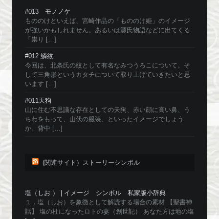
#013 モノノケ
もののけといえば、宮崎作品の「もののけ姫」のイメージ
が強いかもしれません。あるいは源氏物語などに出てくる
「祟り […]
#012 鱗紋
今回は、北条氏の紋として有名なみつうろこについて。そ
して三角形というカタチについて取り上げていきたいと思
います […]
#011天狗
山に住む不思議な存在としての天狗、赤い顔に高い鼻、う
ちわをもって、山伏の服装、といったイメージでしょう
か。背中 […]
(関連サイト）ストーリーシンボル
塩（しお ） | イメージ シンボル 私家版小辞典
１．塩（しお）を象徴として解読する場合の素材 【聖書神
話】 塩の柱になったロトの妻（創世記） あなた方は地の塩