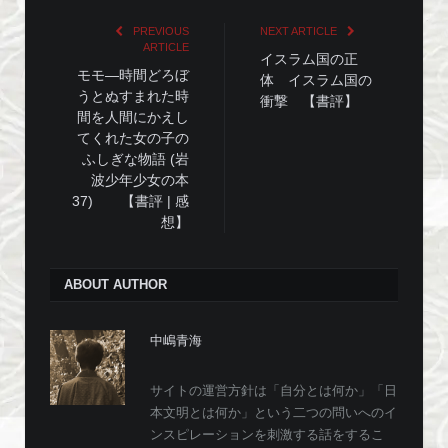
PREVIOUS
NEXT ARTICLE
ARTICLE
イスラム国の正
モモ―時間どろぼ
体 イスラム国の
うとぬすまれた時
衝撃 【書評】
間を人間にかえし
てくれた女の子の
ふしぎな物語 (岩
波少年少女の本
37) 【書評 | 感
想】
ABOUT AUTHOR
中嶋青海
サイトの運営方針は「自分とは何か」「日
本文明とは何か」という二つの問いへのイ
ンスピレーションを刺激する話をするこ