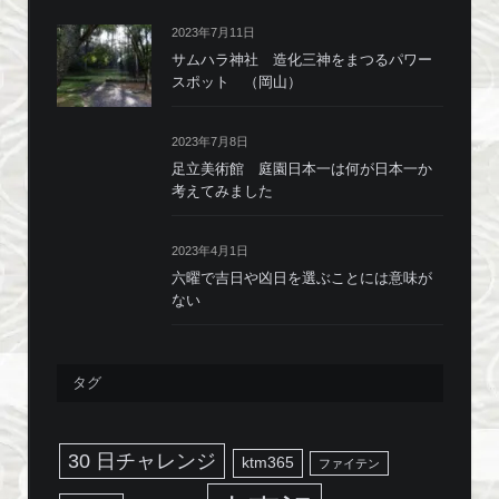
2023年7月11日
サムハラ神社 造化三神をまつるパワー
スポット （岡山）
2023年7月8日
足立美術館 庭園日本一は何が日本一か
考えてみました
2023年4月1日
六曜で吉日や凶日を選ぶことには意味が
ない
タグ
30 日チャレンジ
ktm365
ファイテン