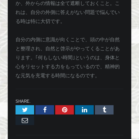
か、外からの情報は全て遮断しておくこと。こ
れは、自分の外側に答えがない問題で悩んでい
る時は特に大切です。
自分の内側に意識が向くことで、頭の中が自然
と整理され、自然と啓示がやってくることがあ
ります。｢何もしない時間｣というのは、身体と
心をリセットする力をもっているので、精神的
な元気を充電する時間になるのです。
SHARE.
Twitter
Facebook
Pinterest
LinkedIn
Tumblr
Email