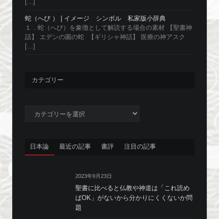
[…]
蛇（へび ） | イメージ シンボル 私家版小辞典
１．蛇（へび）を象徴として解読する場合の素材 【聖書神
話】 エデンの園の蛇 【ギリシャ神話】 医療の神アスク
[…]
カテゴリー
カ
テ
ゴ
リ
日本論
最近の記事
書評
注目の記事
ー
2023年9月23日
聖書に比べると仏教や神道は「これ読め
ばOK」がないから分かりにくくないか問
題