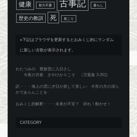
古事記
健康
努力不要
暮らし
死
歴史の教訓
肩こり
※下記はブラウザを更新するとおみくじ的にランダム
に新しい古歌が表示されます。
わたつみの 豊旗雲に入日さし
今夜の月夜 さやけかりこそ （万葉集 3-351)
訳・・・海上の雲に夕日が差して美しい 今宵の月の清ら
かであらんことを
おみくじ的解釈・・・未来が不安？ 祈れ！動かせ！
CATEGORY