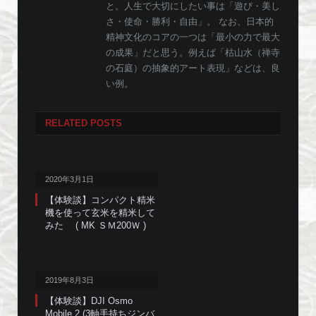
と。人生で大切にしたい事は「遊び・美し
さ・使命・勝利・自由」。 なお、日本的
精神文化のコアの一つは「最小の力で最大
の成果」だと思う。例えば「枯山水（禅寺
の石庭）の抽象的アート表現」などは、良
い例。
RELATED
POSTS
2020年3月1日
【体験談】コンパクト精米
機を使って玄米を精米して
みた ( MK ＳＭ200Ｗ )
2019年8月3日
【体験談】DJI Osmo
Mobile 2 (3軸手持ちジンバ